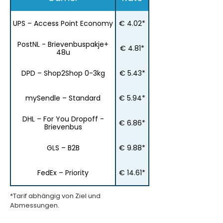
UPS – Access Point Economy
€ 4.02*
PostNL - Brievenbuspakje+
€ 4.81*
48u
DPD – Shop2Shop 0-3kg
€ 5.43*
mySendle – Standard
€ 5.94*
DHL – For You Dropoff -
€ 6.86*
Brievenbus
GLS – B2B
€ 9.88*
FedEx – Priority
€ 14.61*
*Tarif abhängig von Ziel und
Abmessungen.