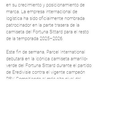
en su crecimiento y posicionamiento de
marca. La empresa internacional de
logística ha sido oficialmente nombrada
patrocinador en la parte trasera de la
camiseta del Fortuna Sittard para el resto
de la temporada 2025–2026.
Este fin de semana, Parcel International
debutará en la icónica camiseta amarillo-
verde del Fortuna Sittard durante el partido
de Eredivisie contra el vigente campeón
PSV. Compitiendo al más alto nivel del
fútbol profesional neerlandés, el Fortuna
Sittard ofrece una sólida plataforma
nacional para aumentar la visibilidad de la
marca.
Contacto