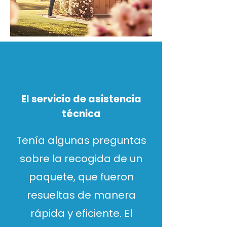
El servicio de asistencia
técnica
Tenía algunas preguntas
sobre la recogida de un
paquete, que fueron
resueltas de manera
rápida y eficiente. El