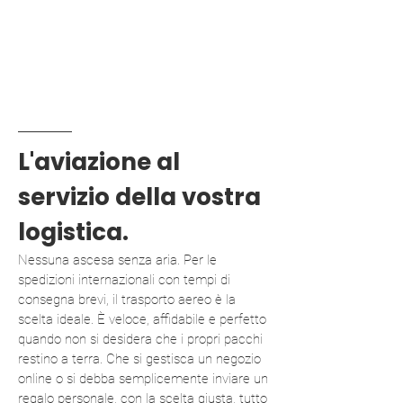
L'aviazione al
servizio della vostra
logistica.
Nessuna ascesa senza aria. Per le
spedizioni internazionali con tempi di
consegna brevi, il trasporto aereo è la
scelta ideale. È veloce, affidabile e perfetto
quando non si desidera che i propri pacchi
restino a terra. Che si gestisca un negozio
online o si debba semplicemente inviare un
regalo personale, con la scelta giusta, tutto