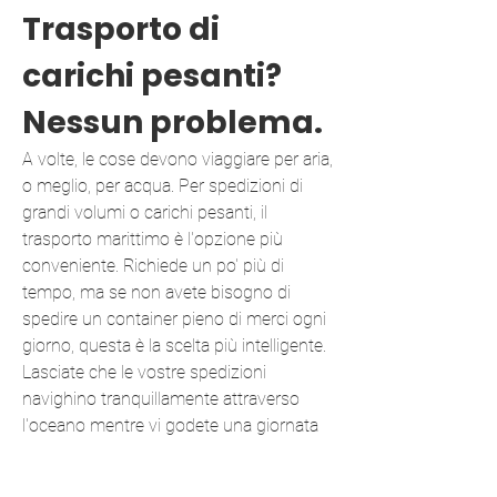
Trasporto di
carichi pesanti?
Nessun problema.
A volte, le cose devono viaggiare per aria,
o meglio, per acqua. Per spedizioni di
grandi volumi o carichi pesanti, il
trasporto marittimo è l'opzione più
conveniente. Richiede un po' più di
tempo, ma se non avete bisogno di
spedire un container pieno di merci ogni
giorno, questa è la scelta più intelligente.
Lasciate che le vostre spedizioni
navighino tranquillamente attraverso
l'oceano mentre vi godete una giornata
di riposo.