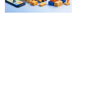
11 mag
Spedizioni internazionali
economiche per le PMI
Le spedizioni internazionali
economiche per le PMI iniziano con
un confronto intelligente.
Risparmia sulle tariffe, scegli il
servizio più adatto alle tue esigenze
e mantieni il controllo su ogni
spedizione.