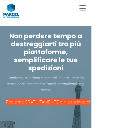
Non perdere tempo a
destreggiarti tra più
piattaforme,
semplificare le tue
spedizioni
Confronta, seleziona e spedisci in tutto il mondo
senza costi: sperimenta Parcel International oggi
stesso!
Registrati GRATUITAMENTE e inizia a inviare!