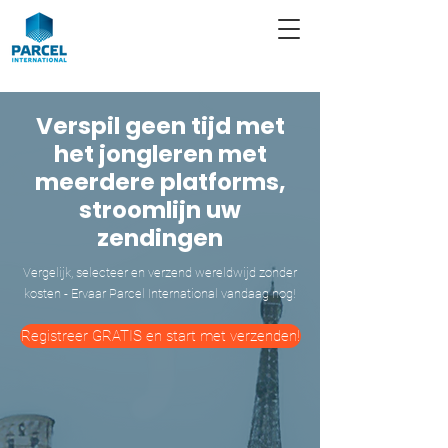
Verspil geen tijd met
het jongleren met
meerdere platforms,
stroomlijn uw
zendingen
Vergelijk, selecteer en verzend wereldwijd zonder
kosten - Ervaar Parcel International vandaag nog!
Registreer GRATIS en start met verzenden!